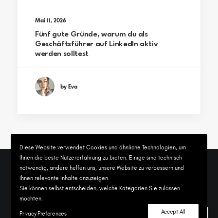
Mai 11, 2026
Fünf gute Gründe, warum du als
Geschäftsführer auf LinkedIn aktiv
werden solltest
by Eva
Diese Website verwendet Cookies und ähnliche Technologien, um
Ihnen die beste Nutzererfahrung zu bieten. Einige sind technisch
notwendig, andere helfen uns, unsere Website zu verbessern und
Ihnen relevante Inhalte anzuzeigen.
© 2026 Content4Now. All rights reserved
Sie können selbst entscheiden, welche Kategorien Sie zulassen
möchten.
Accept All
Privacy Preferences